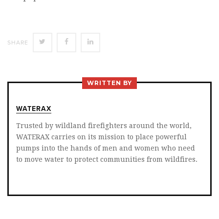
SHARE
SHARE
SHARE
SHARE
ON
ON
ON
TWITTER
FACEBOOK
LINKEDIN
WRITTEN BY
WATERAX
Trusted by wildland firefighters around the world,
WATERAX carries on its mission to place powerful
pumps into the hands of men and women who need
to move water to protect communities from wildfires.