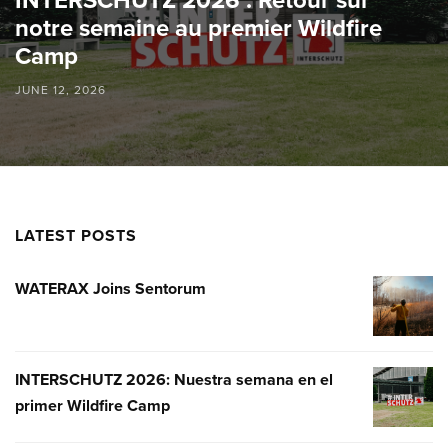
INTERSCHUTZ 2026 : Retour sur
notre semaine au premier Wildfire
Camp
JUNE 12, 2026
LATEST POSTS
WATERAX Joins Sentorum
WATERA
JOINS
SENTOR
INTERSCHUTZ 2026: Nuestra semana en el
INTERSC
primer Wildfire Camp
2026:
NUESTR