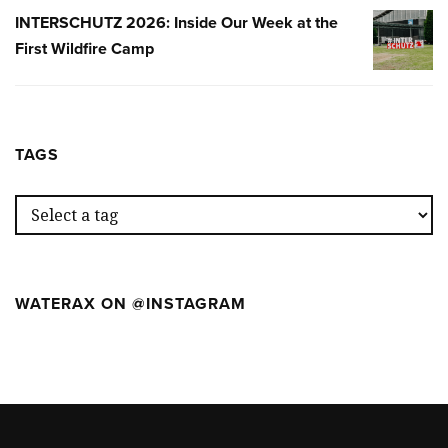
SEMANA
INTERSCHUTZ 2026: Inside Our Week at the
INTERSC
EN
First Wildfire Camp
2026:
EL
INSIDE
PRIMER
OUR
WILDFIR
WEEK
CAMP
AT
TAGS
THE
FIRST
WILDFIR
CAMP
WATERAX ON @INSTAGRAM