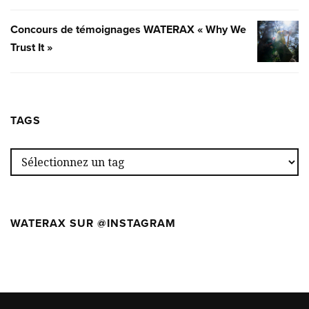
MARK-
AU
3®
Concours de témoignages WATERAX « Why We
CONCOU
PREMIER
SE
Trust It »
DE
WILDFIR
POURSUI
TÉMOIG
CAMP
—
WATERA
DÉCOUV
«
LA
WHY
TAGS
GAMME
WE
COMPLÈ
TRUST
DE
IT
POMPES
»
MARK-
WATERAX SUR @INSTAGRAM
3®