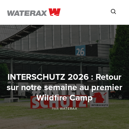
ON
Searc
THE
ROAD
WITH
WATSON
INTERSCHUTZ 2026 : Retour
sur notre semaine au premier
Wildfire Camp
PAR
WATERAX