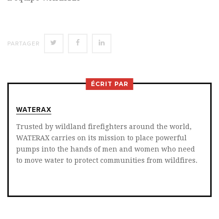
SHARE
SHARE
SHARE
PARTAGER
ON
ON
ON
TWITTER
FACEBOOK
LINKEDIN
ÉCRIT PAR
WATERAX
Trusted by wildland firefighters around the world,
WATERAX carries on its mission to place powerful
pumps into the hands of men and women who need
to move water to protect communities from wildfires.