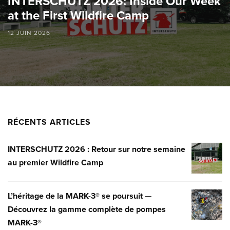
INTERSCHUTZ 2026: Inside Our Week
at the First Wildfire Camp
12 JUIN 2026
RÉCENTS ARTICLES
INTERSCHUTZ 2026 : Retour sur notre semaine
INTERSC
au premier Wildfire Camp
2026
:
RETOUR
L’héritage de la MARK-3® se poursuit —
L’HÉRITA
SUR
Découvrez la gamme complète de pompes
DE
NOTRE
MARK-3®
LA
SEMAINE