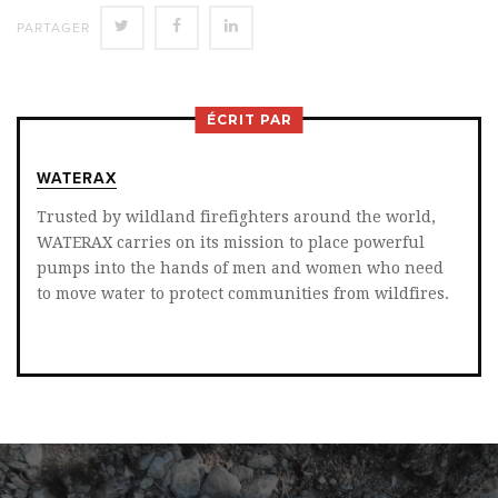
SHARE
SHARE
SHARE
PARTAGER
ON
ON
ON
TWITTER
FACEBOOK
LINKEDIN
ÉCRIT PAR
WATERAX
Trusted by wildland firefighters around the world,
WATERAX carries on its mission to place powerful
pumps into the hands of men and women who need
to move water to protect communities from wildfires.