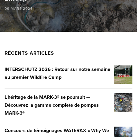
09 MARS 2026
RÉCENTS ARTICLES
INTERSCHUTZ 2026 : Retour sur notre semaine
INTERSC
au premier Wildfire Camp
2026
:
RETOUR
L’héritage de la MARK-3® se poursuit —
L’HÉRITA
SUR
Découvrez la gamme complète de pompes
DE
NOTRE
MARK-3®
LA
SEMAINE
MARK-
AU
3®
Concours de témoignages WATERAX « Why We
CONCOU
PREMIER
SE