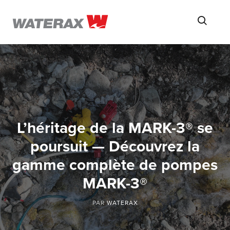
ON
Searc
THE
ROAD
WITH
WATSON
L’héritage de la MARK-3® se
poursuit — Découvrez la
gamme complète de pompes
MARK-3®
PAR
WATERAX