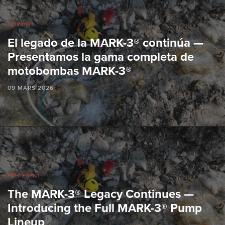
SUIVANT
El legado de la MARK-3® continúa —
Presentamos la gama completa de
motobombas MARK-3®
09 MARS 2026
PRÉCÉDENT
The MARK-3® Legacy Continues —
Introducing the Full MARK-3® Pump
Lineup