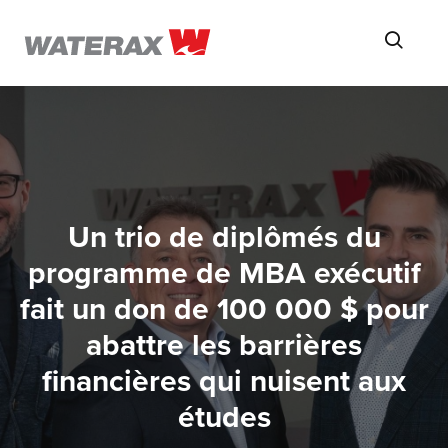
ON
Searc
THE
ROAD
WITH
WATSON
Un trio de diplômés du
programme de MBA exécutif
fait un don de 100 000 $ pour
abattre les barrières
financières qui nuisent aux
études