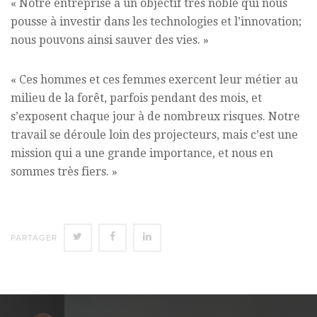
« Notre entreprise a un objectif très noble qui nous
pousse à investir dans les technologies et l’innovation;
nous pouvons ainsi sauver des vies. »
« Ces hommes et ces femmes exercent leur métier au
milieu de la forêt, parfois pendant des mois, et
s’exposent chaque jour à de nombreux risques. Notre
travail se déroule loin des projecteurs, mais c’est une
mission qui a une grande importance, et nous en
sommes très fiers. »
SHARE
SHARE
SHARE
PARTAGER
ON
ON
ON
TWITTER
FACEBOOK
LINKEDIN