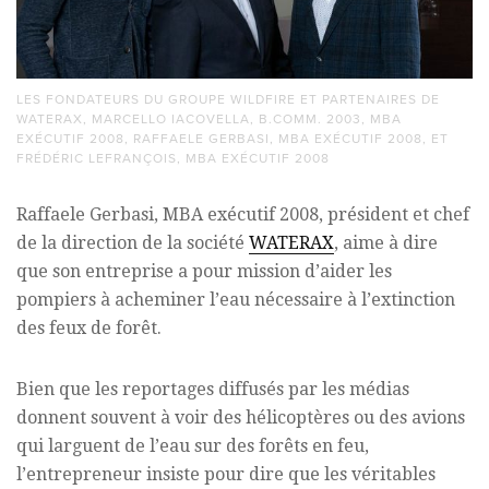
LES FONDATEURS DU GROUPE WILDFIRE ET PARTENAIRES DE
WATERAX, MARCELLO IACOVELLA, B.COMM. 2003, MBA
EXÉCUTIF 2008, RAFFAELE GERBASI, MBA EXÉCUTIF 2008, ET
FRÉDÉRIC LEFRANÇOIS, MBA EXÉCUTIF 2008
Raffaele Gerbasi, MBA exécutif 2008, président et chef
de la direction de la société
WATERAX
, aime à dire
que son entreprise a pour mission d’aider les
pompiers à acheminer l’eau nécessaire à l’extinction
des feux de forêt.
Bien que les reportages diffusés par les médias
donnent souvent à voir des hélicoptères ou des avions
qui larguent de l’eau sur des forêts en feu,
l’entrepreneur insiste pour dire que les véritables