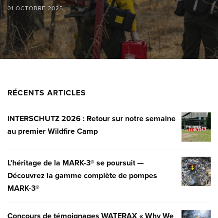
01 OCTOBRE 2025
RÉCENTS ARTICLES
INTERSCHUTZ 2026 : Retour sur notre semaine
INTERSC
au premier Wildfire Camp
2026
:
RETOUR
L’héritage de la MARK-3® se poursuit —
L’HÉRITA
SUR
Découvrez la gamme complète de pompes
DE
NOTRE
MARK-3®
LA
SEMAINE
MARK-
AU
3®
Concours de témoignages WATERAX « Why We
CONCOU