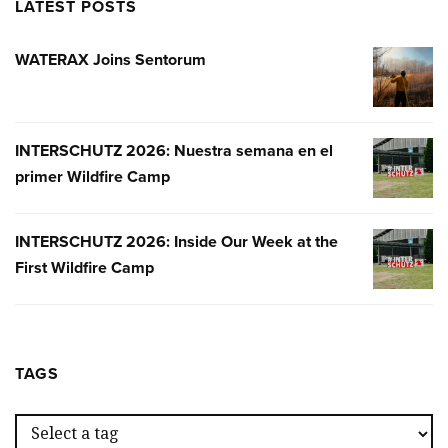
LATEST POSTS
WATERAX Joins Sentorum
WATERA
JOINS
SENTOR
INTERSCHUTZ 2026: Nuestra semana en el
INTERSC
primer Wildfire Camp
2026:
NUESTR
SEMANA
INTERSCHUTZ 2026: Inside Our Week at the
INTERSC
EN
First Wildfire Camp
2026:
EL
INSIDE
PRIMER
OUR
WILDFIR
WEEK
CAMP
AT
TAGS
THE
FIRST