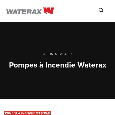
ON
Searc
THE
ROAD
WITH
WATSON
3 POSTS TAGGED
Pompes à Incendie Waterax
POMPES À INCENDIE WATERAX