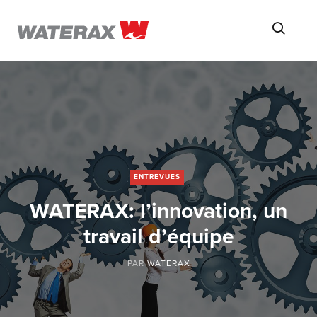
ON
Searc
THE
ROAD
WITH
WATSON
ENTREVUES
WATERAX: l’innovation, un
travail d’équipe
PAR
WATERAX