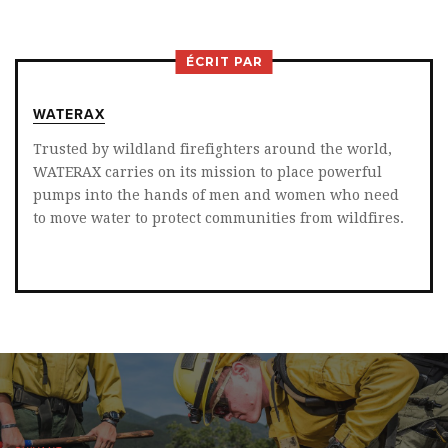
ON
ON
ON
TWITTER
FACEBOOK
LINKEDIN
ÉCRIT PAR
WATERAX
Trusted by wildland firefighters around the world,
WATERAX carries on its mission to place powerful
pumps into the hands of men and women who need
to move water to protect communities from wildfires.