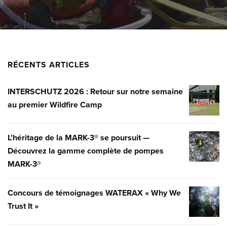
RÉCENTS ARTICLES
INTERSCHUTZ 2026 : Retour sur notre semaine
INTERSC
au premier Wildfire Camp
2026
:
RETOUR
L’héritage de la MARK-3® se poursuit —
L’HÉRITA
SUR
Découvrez la gamme complète de pompes
DE
NOTRE
MARK-3®
LA
SEMAINE
MARK-
AU
3®
Concours de témoignages WATERAX « Why We
CONCOU
PREMIER
SE
Trust It »
DE
WILDFIR
POURSUI
TÉMOIG
CAMP