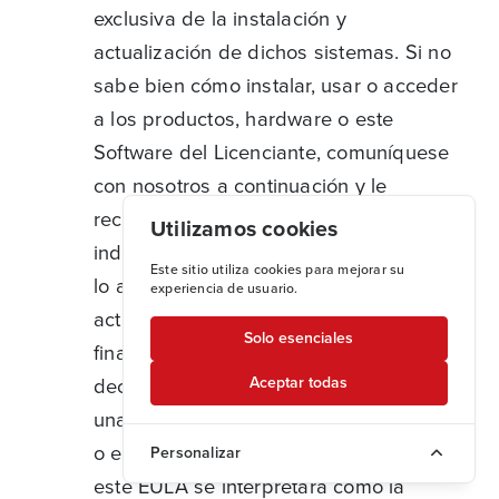
exclusiva de la instalación y
actualización de dichos sistemas. Si no
sabe bien cómo instalar, usar o acceder
a los productos, hardware o este
Software del Licenciante, comuníquese
con nosotros a continuación y le
recomendaremos un tercero
Utilizamos cookies
independiente que pueda ayudarle con
Este sitio utiliza cookies para mejorar su
lo anterior. Si instala el Software o lo
experiencia de usuario.
activa en representación de un usuario
Solo esenciales
final, una persona o una entidad,
declara y garantiza que proporcionará
Aceptar todas
una copia de este EULA a dicha persona
o entidad. Nada de lo establecido en
Personalizar
este EULA se interpretará como la