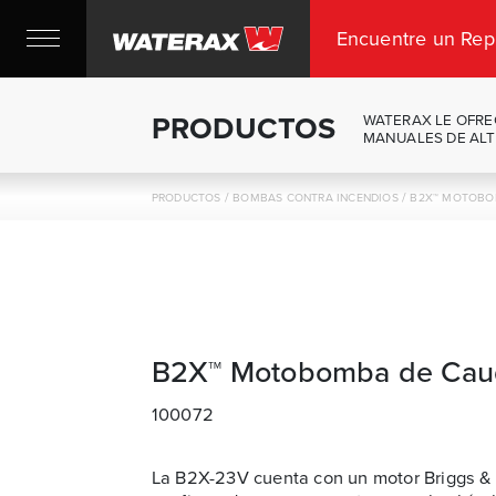
Encuentre un Rep
PRODUCTOS
WATERAX LE OFRE
MANUALES DE ALT
/
/
PRODUCTOS
BOMBAS CONTRA INCENDIOS
B2X™ MOTOBO
B2X™ Motobomba de Caud
100072
La B2X-23V cuenta con un motor Briggs & 