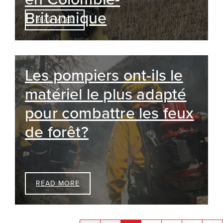
Britannique
READ MORE
Les pompiers ont-ils le
matériel le plus adapté
pour combattre les feux
de forêt?
READ MORE