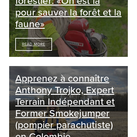
forestier: «On est là
pour sauver la forêt et la
faune»
READ MORE
Apprenez à connaître
Anthony Trojko, Expert
Terrain Indépendant et
Former Smokejumper
(pompier parachutiste)
en Colombie-