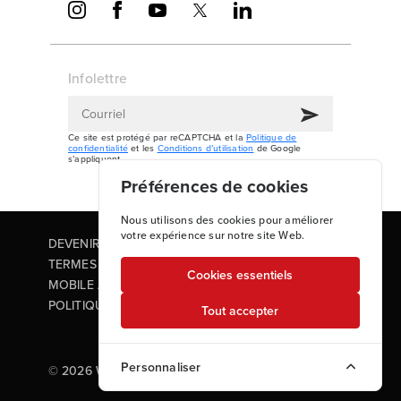
Infolettre
Ce site est protégé par reCAPTCHA et la
Politique de
confidentialité
et les
Conditions d’utilisation
de Google
s’appliquent.
Préférences de cookies
Nous utilisons des cookies pour améliorer
votre expérience sur notre site Web.
DEVENIR PARTENAIRE
TERMES ET CONDITIONS
Cookies essentiels
MOBILE APP TERMS OF USE
POLITIQUE DE CONFIDENTIALITÉ
Tout accepter
Personnaliser
© 2026 WATERAX - Tous droits réservés