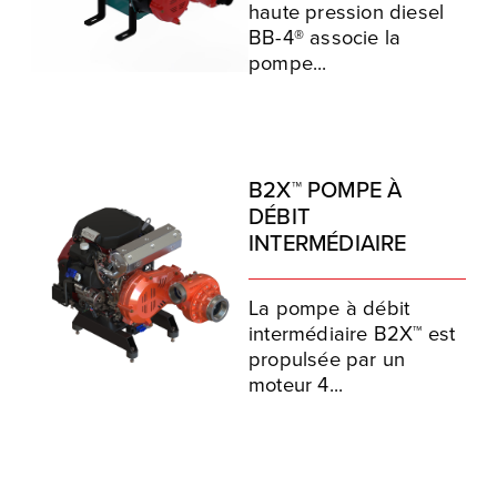
haute pression diesel
BB-4® associe la
pompe...
B2X™ POMPE À
DÉBIT
INTERMÉDIAIRE
La pompe à débit
intermédiaire B2X™ est
propulsée par un
moteur 4...