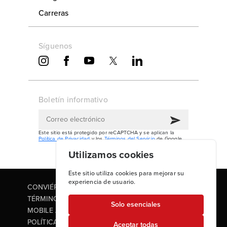
Carreras
Síguenos
Boletín informativo
Este sitio está protegido por reCAPTCHA y se aplican la
Política de Privacidad
y los
Términos del Servicio
de Google.
Utilizamos cookies
Este sitio utiliza cookies para mejorar su
experiencia de usuario.
CONVIÉRTANSE EN UN REPRESENTANTE
TÉRMINOS Y CONDICIONES
Solo esenciales
MOBILE APP TERMS OF USE
POLÍTICA DE PRIVACIDAD
Aceptar todas