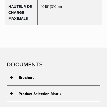
HAUTEUR DE
1016' (310 m)
CHARGE
MAXIMALE
DOCUMENTS
Brochure
BB-4-21H One-pager - EN
Product Selection Matrix
BB4® Series One-pager - EN
BB-4-21-23HP Matrix
Vehicle Mount Brochure - FR (EMEA)