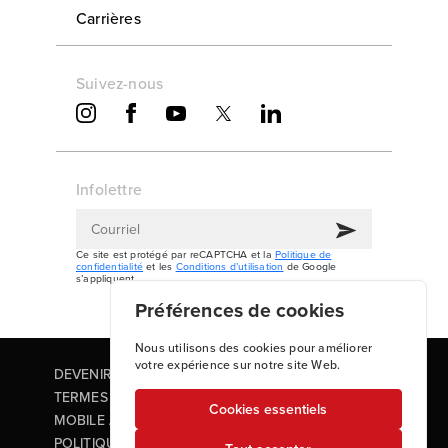
Carrières
Suivez-nous
Infolettre
Ce site est protégé par reCAPTCHA et la
Politique de
confidentialité
et les
Conditions d’utilisation
de Google
s’appliquent.
Préférences de cookies
Nous utilisons des cookies pour améliorer
votre expérience sur notre site Web.
DEVENIR PARTENAIRE
TERMES ET CONDITIONS
Cookies essentiels
MOBILE APP TERMS OF USE
POLITIQUE DE CONFIDENTIALITÉ