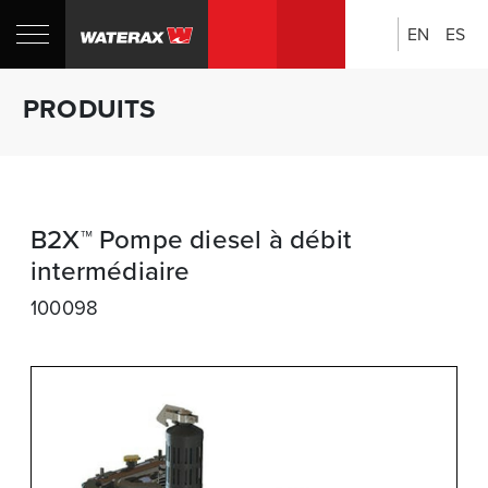
EN
ES
Rechercher:
Boutique
PRODUITS
CANADA
B2X™ Pompe diesel à débit
intermédiaire
100098