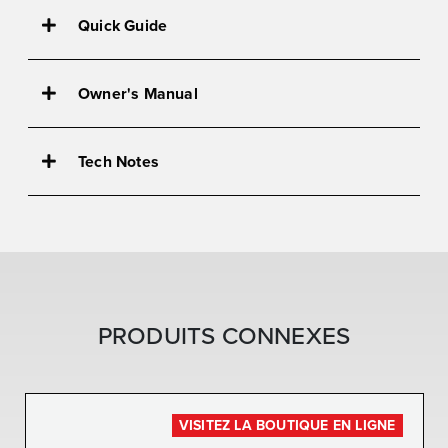
Quick Guide
B2X-D902 Quick Guide
Owner's Manual
B2X Owners manual
Tech Notes
D902 Engine-manual
BB-4/B2X/STRIKER Speed Increaser
Tech Note B2x Seal Kit
User Inst Speed Increaser Assembly
PRODUITS CONNEXES
VISITEZ LA BOUTIQUE EN LIGNE